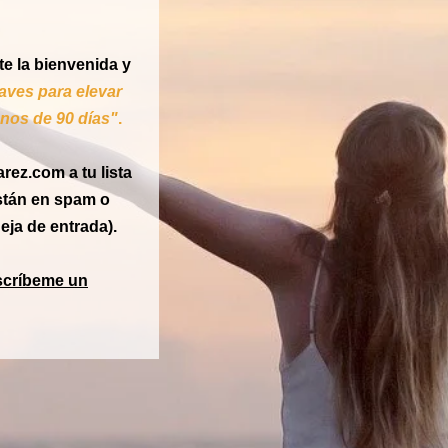
e la bienvenida y
laves para elevar
enos de 90 días"
.
ez.com a tu lista
están en spam o
eja de entrada).
scríbeme un