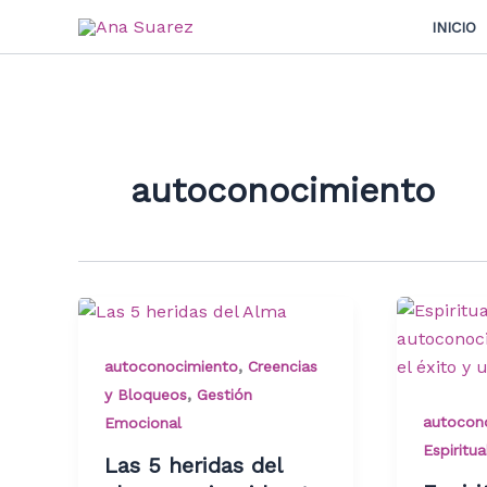
Ir
INICIO
al
contenido
autoconocimiento
,
autoconocimiento
Creencias
,
y Bloqueos
Gestión
autocon
Emocional
Espiritua
Las 5 heridas del